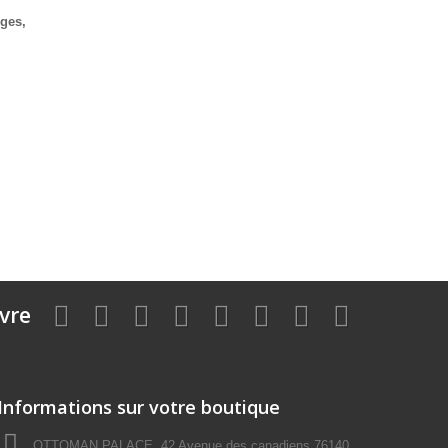
uges,
vre
Informations sur votre boutique
OTTOMAN PALACE, 42 Avenue des canadiens 76140