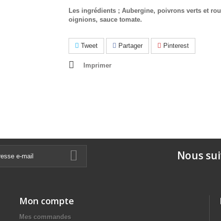
Les ingrédients ; Aubergine, poivrons verts et ro
oignions, sauce tomate.
Tweet
Partager
Pinterest
Imprimer
Nous sui
Mon compte
Mes commandes